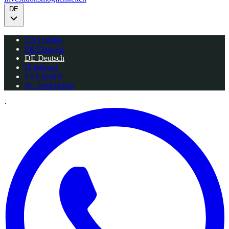
DE
EN
English
FR
Français
DE
Deutsch
IT
Italiano
ES
Español
NL
Nederlands
·