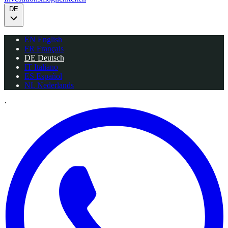
DE
EN
English
FR
Français
DE
Deutsch
IT
Italiano
ES
Español
NL
Nederlands
·