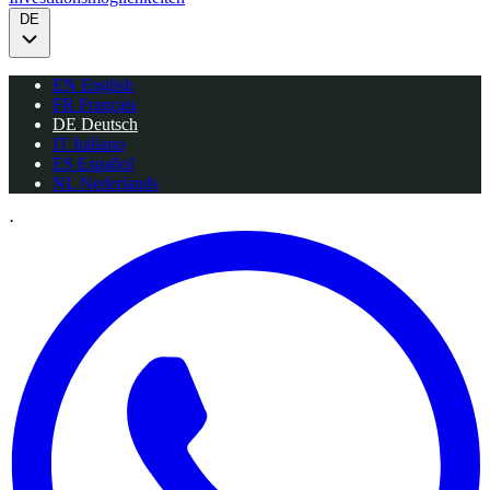
DE
EN
English
FR
Français
DE
Deutsch
IT
Italiano
ES
Español
NL
Nederlands
·