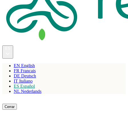
ES
EN
English
FR
Français
DE
Deutsch
IT
Italiano
ES
Español
NL
Nederlands
Reservar
Cerrar