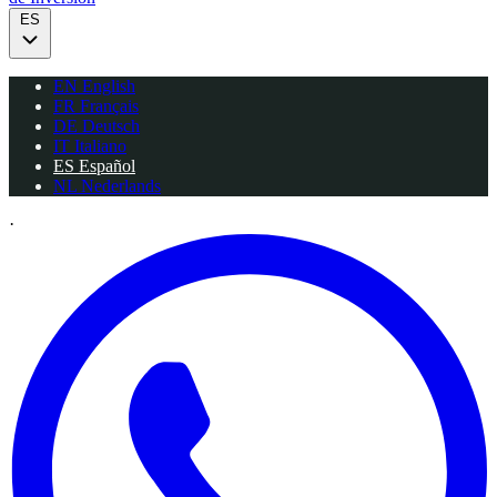
ES
EN
English
FR
Français
DE
Deutsch
IT
Italiano
ES
Español
NL
Nederlands
·