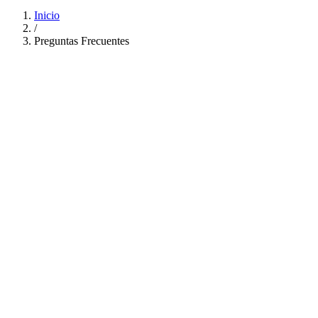
Inicio
/
Preguntas Frecuentes
¿Cómo llego a Buka Buka Island?