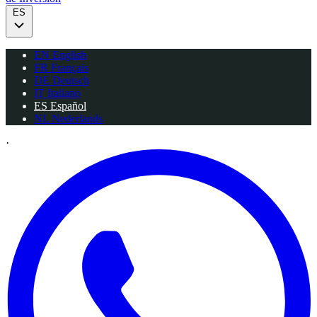
ES
EN
English
FR
Français
DE
Deutsch
IT
Italiano
ES
Español
NL
Nederlands
·