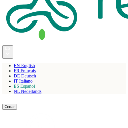
ES
EN
English
FR
Français
DE
Deutsch
IT
Italiano
ES
Español
NL
Nederlands
Reservar
Cerrar