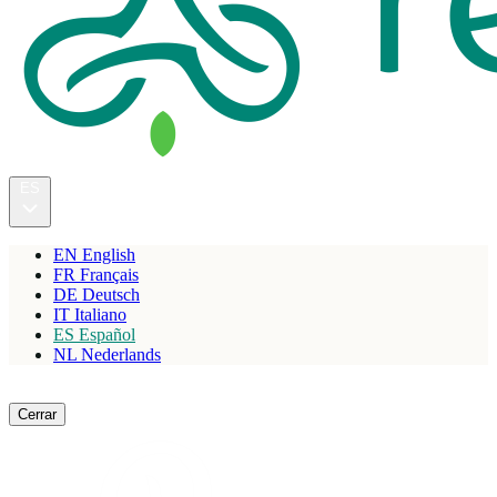
ES
EN
English
FR
Français
DE
Deutsch
IT
Italiano
ES
Español
NL
Nederlands
Reservar
Cerrar