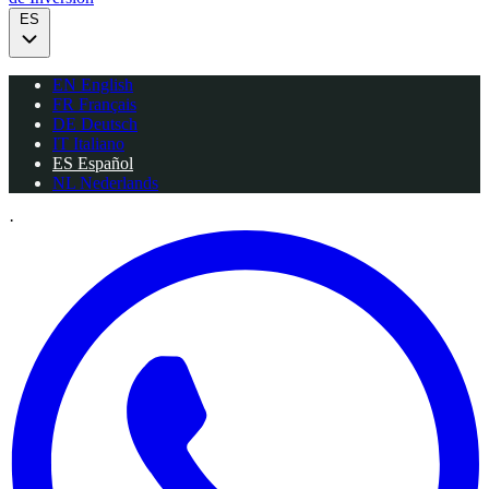
ES
EN
English
FR
Français
DE
Deutsch
IT
Italiano
ES
Español
NL
Nederlands
·