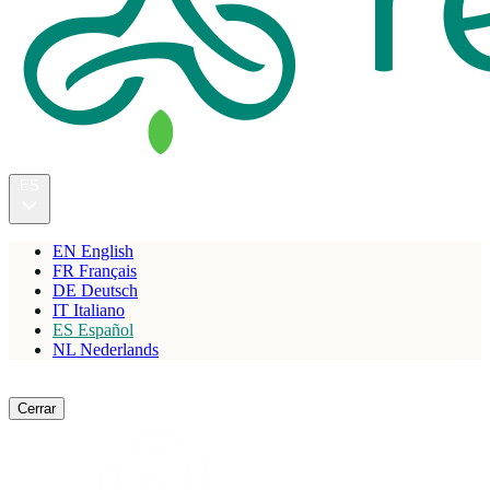
ES
EN
English
FR
Français
DE
Deutsch
IT
Italiano
ES
Español
NL
Nederlands
Reservar
Cerrar