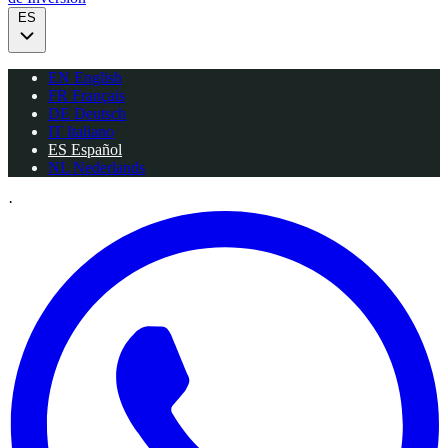
ES
EN
English
FR
Français
DE
Deutsch
IT
Italiano
ES
Español
NL
Nederlands
·