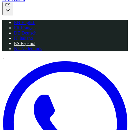
ES
EN
English
FR
Français
DE
Deutsch
IT
Italiano
ES
Español
NL
Nederlands
·