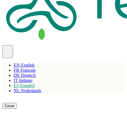
ES
EN
English
FR
Français
DE
Deutsch
IT
Italiano
ES
Español
NL
Nederlands
Reservar
Cerrar