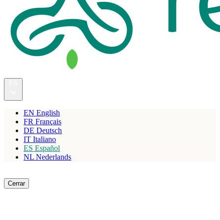
ES
EN
English
FR
Français
DE
Deutsch
IT
Italiano
ES
Español
NL
Nederlands
Reservar
Cerrar