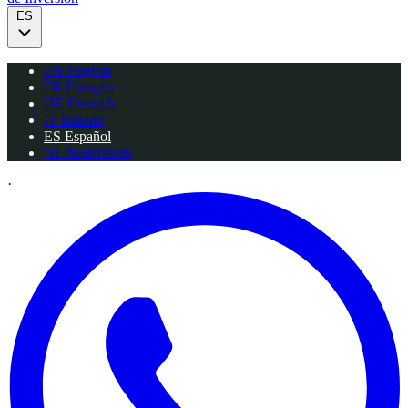
ES
EN
English
FR
Français
DE
Deutsch
IT
Italiano
ES
Español
NL
Nederlands
·