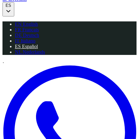
ES
EN
English
FR
Français
DE
Deutsch
IT
Italiano
ES
Español
NL
Nederlands
·