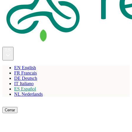
ES
EN
English
FR
Français
DE
Deutsch
IT
Italiano
ES
Español
NL
Nederlands
Reservar
Cerrar