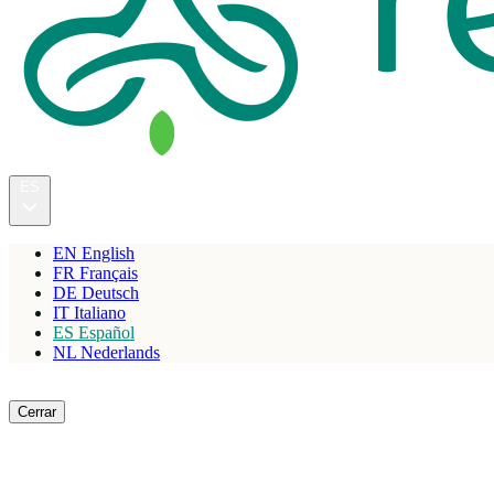
ES
EN
English
FR
Français
DE
Deutsch
IT
Italiano
ES
Español
NL
Nederlands
Reservar
Cerrar