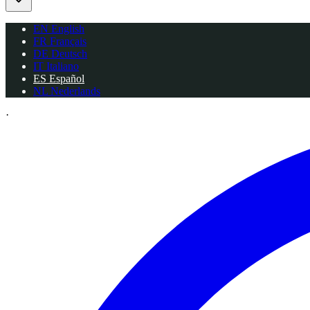
EN
English
FR
Français
DE
Deutsch
IT
Italiano
ES
Español
NL
Nederlands
·