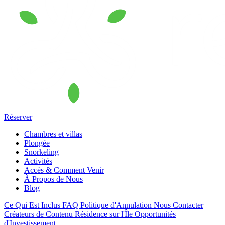
Réserver
Chambres et villas
Plongée
Snorkeling
Activités
Accès & Comment Venir
À Propos de Nous
Blog
Ce Qui Est Inclus
FAQ
Politique d'Annulation
Nous Contacter
Créateurs de Contenu
Résidence sur l'Île
Opportunités
d'Investissement