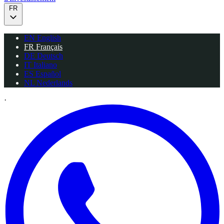
FR
EN
English
FR
Français
DE
Deutsch
IT
Italiano
ES
Español
NL
Nederlands
·