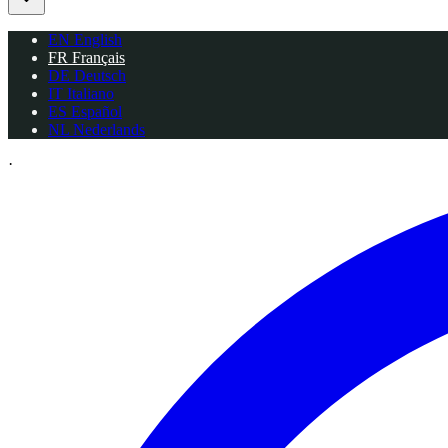
EN
English
FR
Français
DE
Deutsch
IT
Italiano
ES
Español
NL
Nederlands
·