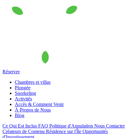
Réserver
Chambres et villas
Plongée
Snorkeling
Activités
Accès & Comment Venir
À Propos de Nous
Blog
Ce Qui Est Inclus
FAQ
Politique d'Annulation
Nous Contacter
Créateurs de Contenu
Résidence sur l'Île
Opportunités
d'Investissement