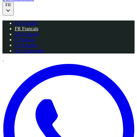
FR
EN
English
FR
Français
DE
Deutsch
IT
Italiano
ES
Español
NL
Nederlands
·