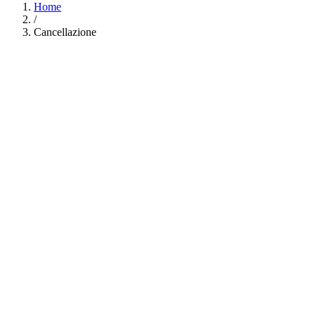
Home
/
Cancellazione
Il pagamento completo è richiesto al momento della
prenotazione.