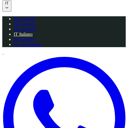
IT
EN
English
FR
Français
DE
Deutsch
IT
Italiano
ES
Español
NL
Nederlands
·