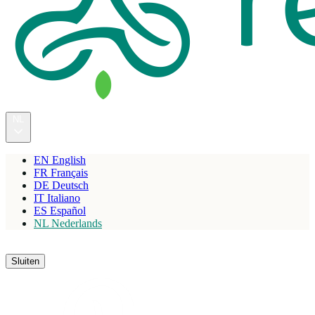
NL
EN
English
FR
Français
DE
Deutsch
IT
Italiano
ES
Español
NL
Nederlands
Reserveren
Sluiten