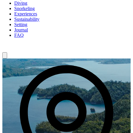
Diving
Snorkeling
Experiences
Sustainability
Setting
Journal
FAQ