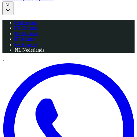
NL
EN
English
FR
Français
DE
Deutsch
IT
Italiano
ES
Español
NL
Nederlands
·