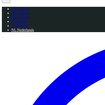
EN
English
FR
Français
DE
Deutsch
IT
Italiano
ES
Español
NL
Nederlands
·