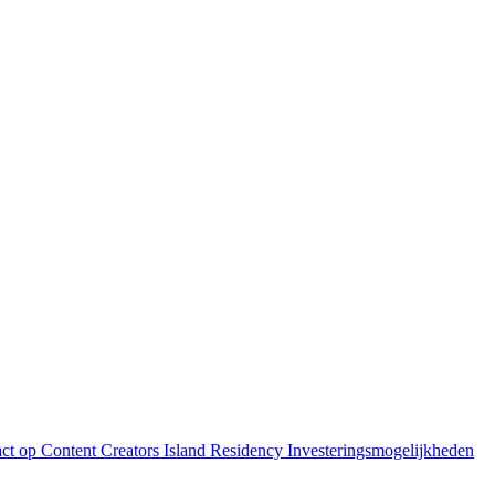
ct op
Content Creators
Island Residency
Investeringsmogelijkheden