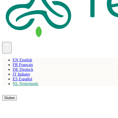
NL
EN
English
FR
Français
DE
Deutsch
IT
Italiano
ES
Español
NL
Nederlands
Reserveren
Sluiten