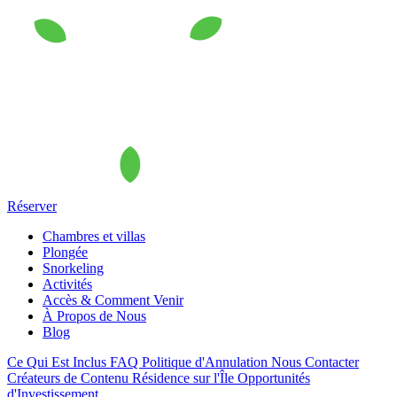
Réserver
Chambres et villas
Plongée
Snorkeling
Activités
Accès & Comment Venir
À Propos de Nous
Blog
Ce Qui Est Inclus
FAQ
Politique d'Annulation
Nous Contacter
Créateurs de Contenu
Résidence sur l'Île
Opportunités
d'Investissement