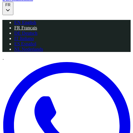
FR
EN
English
FR
Français
DE
Deutsch
IT
Italiano
ES
Español
NL
Nederlands
·