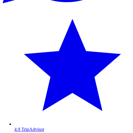
4.9
TripAdvisor