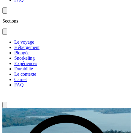
Sections
Le voyage
Hébergement
Plongée
Snorkeling
Expériences
Durabilité
Le contexte
Carnet
FAQ