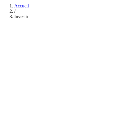
Accueil
/
Investir
Construire une villa qui génère des revenus passifs durables.