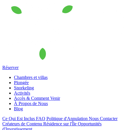
Réserver
Chambres et villas
Plongée
Snorkeling
Activités
Accès & Comment Venir
À Propos de Nous
Blog
Ce Qui Est Inclus
FAQ
Politique d'Annulation
Nous Contacter
Créateurs de Contenu
Résidence sur l'Île
Opportunités
d'Investissement