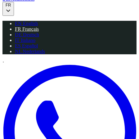
FR
EN
English
FR
Français
DE
Deutsch
IT
Italiano
ES
Español
NL
Nederlands
·