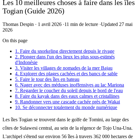
Les 10 meilleures choses à faire dans les îles
Togian (Guide 2026)
Thomas Despin
·
1 avril 2026
·
11 min de lecture
·
Updated 27 mai
2026
On this page
1. Faire du snorkeling directement depuis le rivage
2. Plonger dans l'un des lieux les plus sous-estimés
d'Indonésie
3. Visiter les villages de nomades de la mer Bajau
4. Explorer des plages cachées et des bancs de sable
5. Faire le tour des îles en bateau
6. Nager avec des méduses inoffensives au lac Mariona
7. Regarder le coucher du soleil depuis le bord de l'eau
8. Faire du kayak dans des eaux calmes et cristallines
9. Randonner vers une cascade cachée près de Wakai
10. Se déconnecter totalement du monde numérique
Les îles Togian se trouvent dans le golfe de Tomini, au large des
côtes de Sulawesi central, au sein de la régence de Tojo Una-Una.
L'archipel s'étend sur environ 56 îles à travers 362 000 hectares de