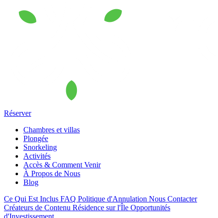
Réserver
Chambres et villas
Plongée
Snorkeling
Activités
Accès & Comment Venir
À Propos de Nous
Blog
Ce Qui Est Inclus
FAQ
Politique d'Annulation
Nous Contacter
Créateurs de Contenu
Résidence sur l'Île
Opportunités
d'Investissement