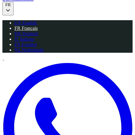
FR
EN
English
FR
Français
DE
Deutsch
IT
Italiano
ES
Español
NL
Nederlands
·