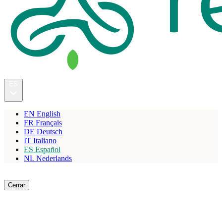
ES
EN
English
FR
Français
DE
Deutsch
IT
Italiano
ES
Español
NL
Nederlands
Reservar
Cerrar