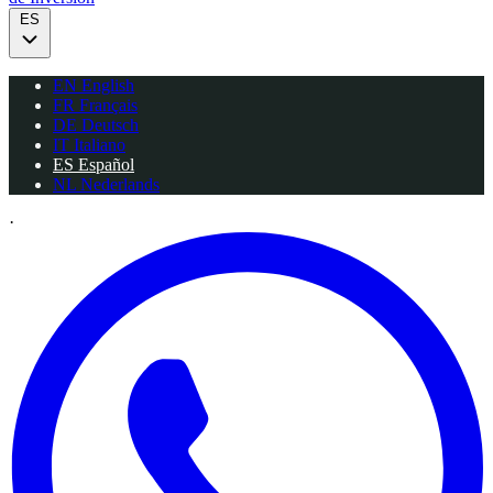
ES
EN
English
FR
Français
DE
Deutsch
IT
Italiano
ES
Español
NL
Nederlands
·