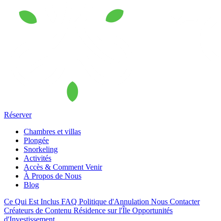
Réserver
Chambres et villas
Plongée
Snorkeling
Activités
Accès & Comment Venir
À Propos de Nous
Blog
Ce Qui Est Inclus
FAQ
Politique d'Annulation
Nous Contacter
Créateurs de Contenu
Résidence sur l'Île
Opportunités
d'Investissement