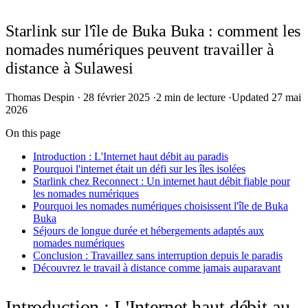
Starlink sur l'île de Buka Buka : comment les
nomades numériques peuvent travailler à
distance à Sulawesi
Thomas Despin
·
28 février 2025
·
2 min de lecture
·
Updated 27 mai
2026
On this page
Introduction : L'Internet haut débit au paradis
Pourquoi l'internet était un défi sur les îles isolées
Starlink chez Reconnect : Un internet haut débit fiable pour
les nomades numériques
Pourquoi les nomades numériques choisissent l'île de Buka
Buka
Séjours de longue durée et hébergements adaptés aux
nomades numériques
Conclusion : Travaillez sans interruption depuis le paradis
Découvrez le travail à distance comme jamais auparavant
Introduction : L'Internet haut débit au