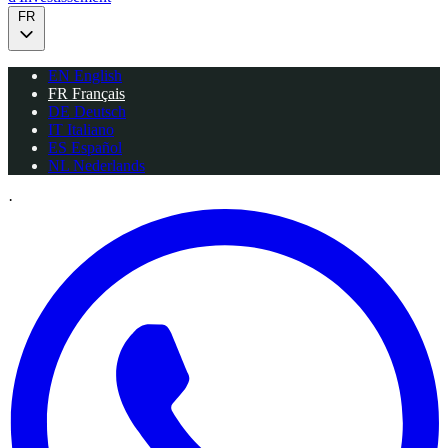
FR
EN
English
FR
Français
DE
Deutsch
IT
Italiano
ES
Español
NL
Nederlands
·