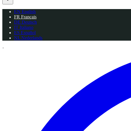
EN
English
FR
Français
DE
Deutsch
IT
Italiano
ES
Español
NL
Nederlands
·