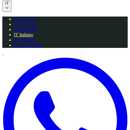
IT
EN
English
FR
Français
DE
Deutsch
IT
Italiano
ES
Español
NL
Nederlands
·