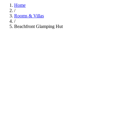
Home
/
Rooms & Villas
/
Beachfront Glamping Hut