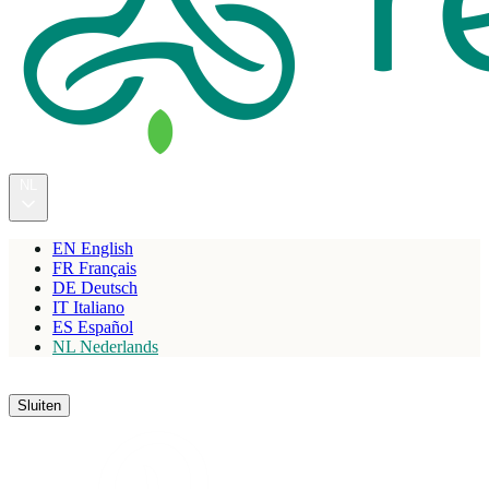
NL
EN
English
FR
Français
DE
Deutsch
IT
Italiano
ES
Español
NL
Nederlands
Reserveren
Sluiten