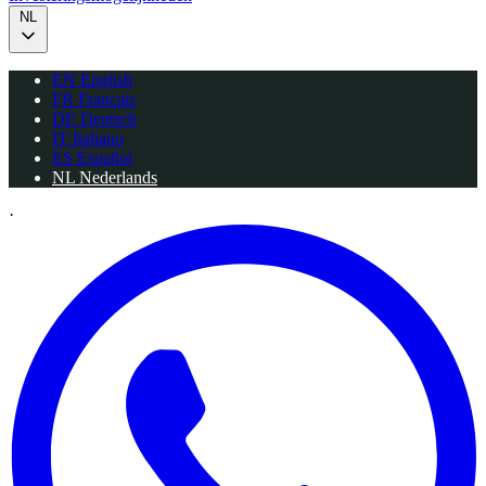
NL
EN
English
FR
Français
DE
Deutsch
IT
Italiano
ES
Español
NL
Nederlands
·