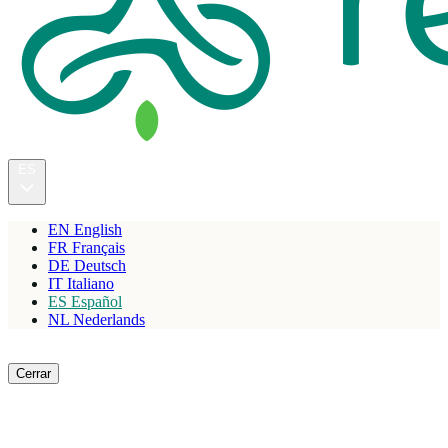
ES
EN
English
FR
Français
DE
Deutsch
IT
Italiano
ES
Español
NL
Nederlands
Reservar
Cerrar