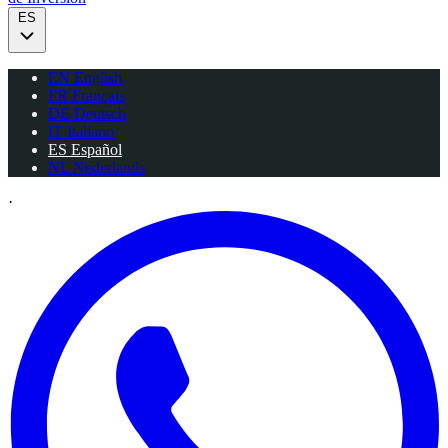
ES
EN
English
FR
Français
DE
Deutsch
IT
Italiano
ES
Español
NL
Nederlands
·