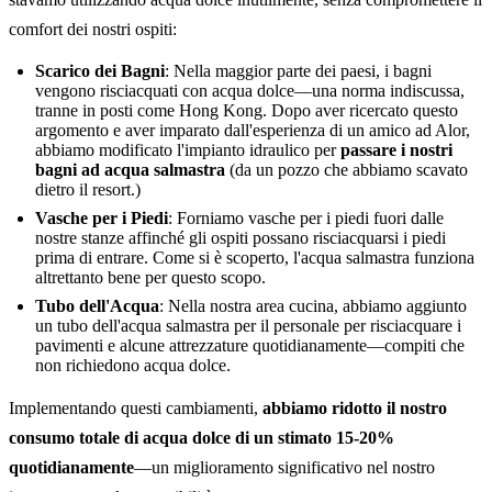
comfort dei nostri ospiti:
Scarico dei Bagni
: Nella maggior parte dei paesi, i bagni
vengono risciacquati con acqua dolce—una norma indiscussa,
tranne in posti come Hong Kong. Dopo aver ricercato questo
argomento e aver imparato dall'esperienza di un amico ad Alor,
abbiamo modificato l'impianto idraulico per
passare i nostri
bagni ad acqua salmastra
(da un pozzo che abbiamo scavato
dietro il resort.)
Vasche per i Piedi
: Forniamo vasche per i piedi fuori dalle
nostre stanze affinché gli ospiti possano risciacquarsi i piedi
prima di entrare. Come si è scoperto, l'acqua salmastra funziona
altrettanto bene per questo scopo.
Tubo dell'Acqua
: Nella nostra area cucina, abbiamo aggiunto
un tubo dell'acqua salmastra per il personale per risciacquare i
pavimenti e alcune attrezzature quotidianamente—compiti che
non richiedono acqua dolce.
Implementando questi cambiamenti,
abbiamo ridotto il nostro
consumo totale di acqua dolce di un stimato 15-20%
quotidianamente
—un miglioramento significativo nel nostro