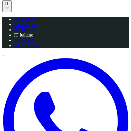
IT
EN
English
FR
Français
DE
Deutsch
IT
Italiano
ES
Español
NL
Nederlands
·