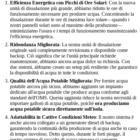
Efficienza Energetica con Picchi di Ore Solari
: Con la nuova
unità di dissalazione più grande, abbiamo ridotto le ore di
funzionamento necessarie per produrre acqua. Concentrando la
dissalazione durante le ore di massima luce solare—quando i
nostri pannelli solari sono al massimo della produzione—
minimizziamo l'usura e i tempi di funzionamento massimizzando
l'efficienza energetica.
Ridondanza Migliorata
: La nostra unità di dissalazione
originale sarà completamente revisionata e disponibile come
backup. Ciò significa che se l'unità principale richiede
manutenzione, abbiamo ancora acqua dolce su richiesta. Con
due sistemi, abbiamo creato un setup più resiliente che garantisce
la disponibilità di acqua in tutte le condizioni.
Qualità dell'Acqua Potabile Migliorata
: Per fornire acqua
potabile ancora più sicura, abbiamo aggiunto un impianto
dedicato all'acqua potabile che produce acqua conforme agli
standard dell'OMS. Questa aggiunta riduce la nostra necessità di
importare galloni di acqua potabile, poiché
ora produciamo
acqua potabile sicura direttamente sull'isola.
Adattabilità in Cattive Condizioni Meteo
: Il nostro sistema è
anche ancora collegato a un generatore diesel di backup,
garantendo la continuità della produzione di acqua anche in caso
di tempo nuvoloso. Detto questo, durante le forti piogge, il
nostro sistema di raccolta di acqua piovana ci consente