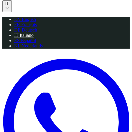
IT
EN
English
FR
Français
DE
Deutsch
IT
Italiano
ES
Español
NL
Nederlands
·