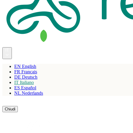
IT
EN
English
FR
Français
DE
Deutsch
IT
Italiano
ES
Español
NL
Nederlands
Riserva
Chiudi