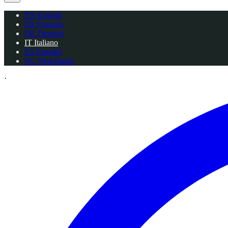
EN
English
FR
Français
DE
Deutsch
IT
Italiano
ES
Español
NL
Nederlands
·