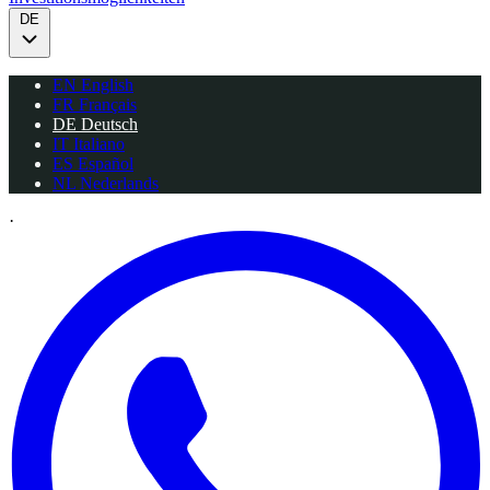
DE
EN
English
FR
Français
DE
Deutsch
IT
Italiano
ES
Español
NL
Nederlands
·