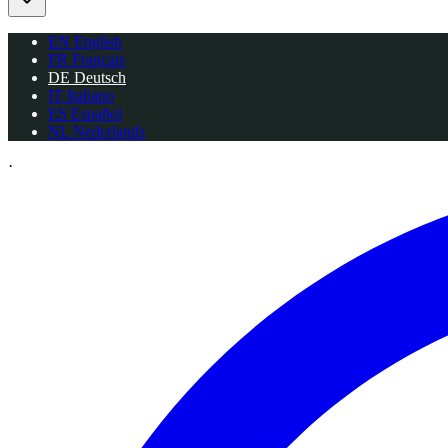
EN
English
FR
Français
DE
Deutsch
IT
Italiano
ES
Español
NL
Nederlands
·