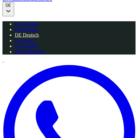
DE
EN
English
FR
Français
DE
Deutsch
IT
Italiano
ES
Español
NL
Nederlands
·