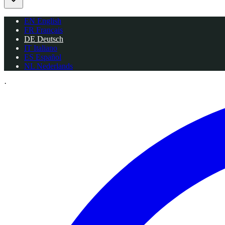
EN
English
FR
Français
DE
Deutsch
IT
Italiano
ES
Español
NL
Nederlands
·