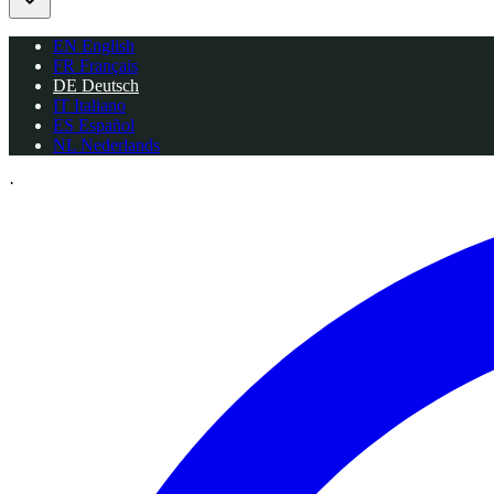
EN
English
FR
Français
DE
Deutsch
IT
Italiano
ES
Español
NL
Nederlands
·